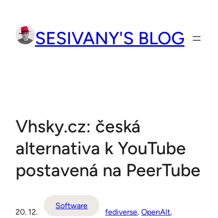
Přeskočit
na
SESIVANY'S BLOG
obsah
Vhsky.cz: česká
alternativa k YouTube
postavená na PeerTube
Software
20. 12.
fediverse
, 
OpenAlt
, 