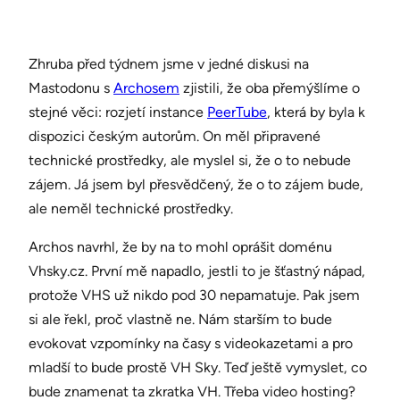
Zhruba před týdnem jsme v jedné diskusi na
Mastodonu s
Archosem
zjistili, že oba přemýšlíme o
stejné věci: rozjetí instance
PeerTube
, která by byla k
dispozici českým autorům. On měl připravené
technické prostředky, ale myslel si, že o to nebude
zájem. Já jsem byl přesvědčený, že o to zájem bude,
ale neměl technické prostředky.
Archos navrhl, že by na to mohl oprášit doménu
Vhsky.cz. První mě napadlo, jestli to je šťastný nápad,
protože VHS už nikdo pod 30 nepamatuje. Pak jsem
si ale řekl, proč vlastně ne. Nám starším to bude
evokovat vzpomínky na časy s videokazetami a pro
mladší to bude prostě VH Sky. Teď ještě vymyslet, co
bude znamenat ta zkratka VH. Třeba video hosting?