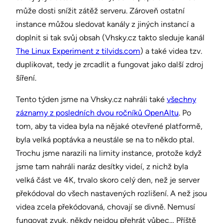
může dosti snížit zátěž serveru. Zároveň ostatní
instance můžou sledovat kanály z jiných instancí a
doplnit si tak svůj obsah (Vhsky.cz takto sleduje kanál
The Linux Experiment z tilvids.com
) a také videa tzv.
duplikovat, tedy je zrcadlit a fungovat jako další zdroj
šíření.
Tento týden jsme na Vhsky.cz nahráli také
všechny
záznamy z posledních dvou ročníků OpenAltu
. Po
tom, aby ta videa byla na nějaké otevřené platformě,
byla velká poptávka a neustále se na to někdo ptal.
Trochu jsme narazili na limity instance, protože když
jsme tam nahráli naráz desítky videí, z nichž byla
velká část ve 4K, trvalo skoro celý den, než je server
překódoval do všech nastavených rozlišení. A než jsou
videa zcela překódovaná, chovají se divně. Nemusí
fungovat zvuk, někdy nejdou přehrát vůbec… Příště