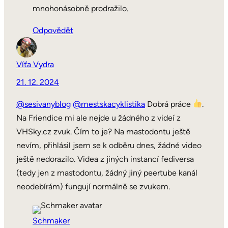
mnohonásobně prodražilo.
Odpovědět
Víťa Vydra
21. 12. 2024
@sesivanyblog
@mestskacyklistika
Dobrá práce
.
Na Friendice mi ale nejde u žádného z videí z
VHSky.cz zvuk. Čím to je? Na mastodontu ještě
nevím, přihlásil jsem se k odběru dnes, žádné video
ještě nedorazilo. Videa z jiných instancí fediversa
(tedy jen z mastodontu, žádný jiný peertube kanál
neodebírám) fungují normálně se zvukem.
Schmaker