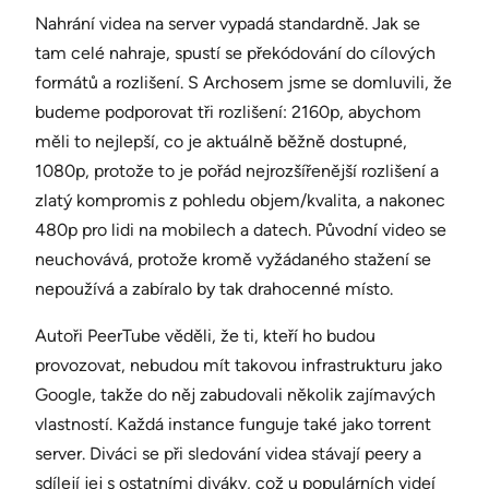
Nahrání videa na server vypadá standardně. Jak se
tam celé nahraje, spustí se překódování do cílových
formátů a rozlišení. S Archosem jsme se domluvili, že
budeme podporovat tři rozlišení: 2160p, abychom
měli to nejlepší, co je aktuálně běžně dostupné,
1080p, protože to je pořád nejrozšířenější rozlišení a
zlatý kompromis z pohledu objem/kvalita, a nakonec
480p pro lidi na mobilech a datech. Původní video se
neuchovává, protože kromě vyžádaného stažení se
nepoužívá a zabíralo by tak drahocenné místo.
Autoři PeerTube věděli, že ti, kteří ho budou
provozovat, nebudou mít takovou infrastrukturu jako
Google, takže do něj zabudovali několik zajímavých
vlastností. Každá instance funguje také jako torrent
server. Diváci se při sledování videa stávají peery a
sdílejí jej s ostatními diváky, což u populárních videí