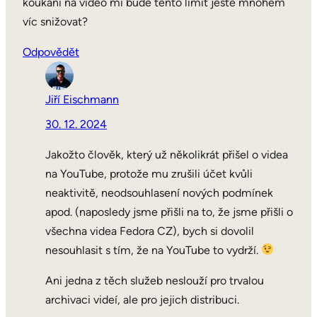
koukání na video mi bude tento limit ještě mnohem
víc snižovat?
Odpovědět
Jiří Eischmann
30. 12. 2024
Jakožto člověk, který už několikrát přišel o videa
na YouTube, protože mu zrušili účet kvůli
neaktivitě, neodsouhlasení nových podmínek
apod. (naposledy jsme přišli na to, že jsme přišli o
všechna videa Fedora CZ), bych si dovolil
nesouhlasit s tím, že na YouTube to vydrží.
Ani jedna z těch služeb neslouží pro trvalou
archivaci videí, ale pro jejich distribuci.