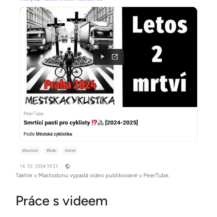
Takhle v Mastodonu vypadá video publikované v PeerTube.
Práce s videem