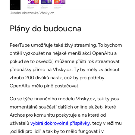
Úvodní obrazovka Vhsky.cz.
Plány do budoucna
PeerTube umožňuje také živý streaming. To bychom
chtěli vyzkoušet na nějaké menší akci OpenAltu a
pokud se to osvědčí, můžeme příští rok streamovat
přednášky přímo na Vhsky.cz. Ty by měly zvládnout
zhruba 200 diváků naráz, což by pro potřeby
OpenAltu mělo plně postačovat.
Co se týče finančního modelu Vhsky.cz, tak ty jsou
momentálně součástí dalších online služeb, které
Archos pro komunitu poskytuje a na které od
uživatelů
vybírá dobrovolné příspěvky
, tedy v režimu
„od lidí pro lidi“ a tak by to mělo fungovat i v