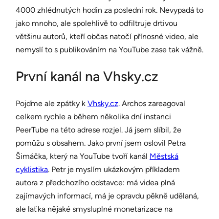
4000 zhlédnutých hodin za poslední rok. Nevypadá to
jako mnoho, ale spolehlivě to odfiltruje drtivou
většinu autorů, kteří občas natočí přínosné video, ale
nemyslí to s publikováním na YouTube zase tak vážně.
První kanál na Vhsky.cz
Pojďme ale zpátky k
Vhsky.cz
. Archos zareagoval
celkem rychle a během několika dní instanci
PeerTube na této adrese rozjel. Já jsem slíbil, že
pomůžu s obsahem. Jako první jsem oslovil Petra
Šimáčka, který na YouTube tvoří kanál
Městská
cyklistika
. Petr je myslím ukázkovým příkladem
autora z předchozího odstavce: má videa plná
zajímavých informací, má je opravdu pěkně udělaná,
ale laťka nějaké smysluplné monetarizace na