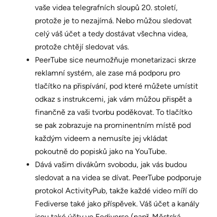
vaše videa telegrafních sloupů 20. století,
protože je to nezajímá. Nebo můžou sledovat
celý váš účet a tedy dostávat všechna videa,
protože chtějí sledovat vás.
PeerTube sice neumožňuje monetarizaci skrze
reklamní systém, ale zase má podporu pro
tlačítko na přispívání, pod které můžete umístit
odkaz s instrukcemi, jak vám můžou přispět a
finančně za vaši tvorbu poděkovat. To tlačítko
se pak zobrazuje na prominentním místě pod
každým videem a nemusíte jej vkládat
pokoutně do popisků jako na YouTube.
Dává vašim divákům svobodu, jak vás budou
sledovat a na videa se dívat. PeerTube podporuje
protokol ActivityPub, takže každé video míří do
Fediverse také jako příspěvek. Váš účet a kanály
jsou také účty ve Fediverse (např. Městská