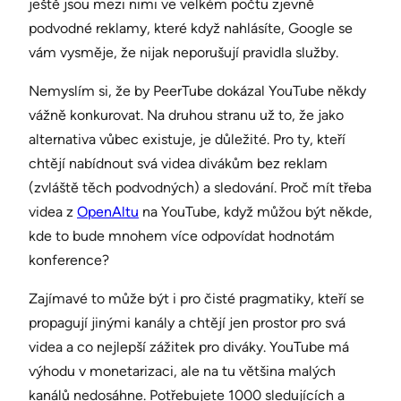
ještě jsou mezi nimi ve velkém počtu zjevně
podvodné reklamy, které když nahlásíte, Google se
vám vysměje, že nijak neporušují pravidla služby.
Nemyslím si, že by PeerTube dokázal YouTube někdy
vážně konkurovat. Na druhou stranu už to, že jako
alternativa vůbec existuje, je důležité. Pro ty, kteří
chtějí nabídnout svá videa divákům bez reklam
(zvláště těch podvodných) a sledování. Proč mít třeba
videa z
OpenAltu
na YouTube, když můžou být někde,
kde to bude mnohem více odpovídat hodnotám
konference?
Zajímavé to může být i pro čisté pragmatiky, kteří se
propagují jinými kanály a chtějí jen prostor pro svá
videa a co nejlepší zážitek pro diváky. YouTube má
výhodu v monetarizaci, ale na tu většina malých
kanálů nedosáhne. Potřebujete 1000 sledujících a