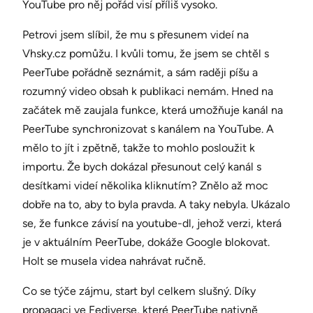
YouTube pro něj pořád visí příliš vysoko.
Petrovi jsem slíbil, že mu s přesunem videí na
Vhsky.cz pomůžu. I kvůli tomu, že jsem se chtěl s
PeerTube pořádně seznámit, a sám raději píšu a
rozumný video obsah k publikaci nemám. Hned na
začátek mě zaujala funkce, která umožňuje kanál na
PeerTube synchronizovat s kanálem na YouTube. A
mělo to jít i zpětně, takže to mohlo posloužit k
importu. Že bych dokázal přesunout celý kanál s
desítkami videí několika kliknutím? Znělo až moc
dobře na to, aby to byla pravda. A taky nebyla. Ukázalo
se, že funkce závisí na youtube-dl, jehož verzi, která
je v aktuálním PeerTube, dokáže Google blokovat.
Holt se musela videa nahrávat ručně.
Co se týče zájmu, start byl celkem slušný. Díky
propagaci ve Fediverse, které PeerTube nativně