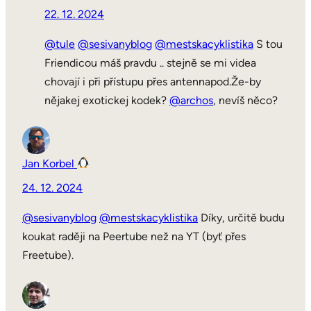
22. 12. 2024
@tule
@sesivanyblog
@mestskacyklistika
S tou
Friendicou máš pravdu .. stejně se mi videa
chovají i při přístupu přes antennapod.Že-by
nějakej exotickej kodek?
@archos
, nevíš něco?
Jan Korbel
24. 12. 2024
@sesivanyblog
@mestskacyklistika
Díky, určitě budu
koukat raději na Peertube než na YT (byť přes
Freetube).