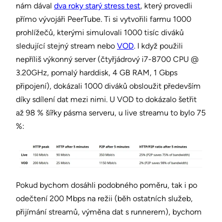
nám dával
dva roky starý stress test
, který provedli
přímo vývojáři PeerTube. Ti si vytvořili farmu 1000
prohlížečů, kterými simulovali 1000 tisíc diváků
sledující stejný stream nebo
VOD
. I když použili
nepříliš výkonný server (čtyřjádrový i7-8700 CPU @
3.20GHz, pomalý harddisk, 4 GB RAM, 1 Gbps
připojení), dokázali 1000 diváků obsloužit především
díky sdílení dat mezi nimi. U VOD to dokázalo šetřit
až 98 % šířky pásma serveru, u live streamu to bylo 75
%:
Pokud bychom dosáhli podobného poměru, tak i po
odečtení 200 Mbps na režii (běh ostatních služeb,
přijímání streamů, výměna dat s runnerem), bychom