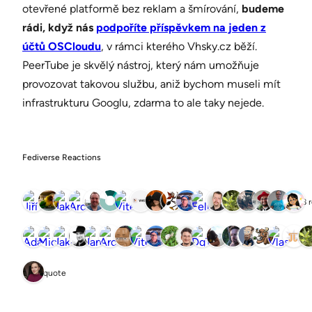
otevřené platformě bez reklam a šmírování,
budeme
rádi, když nás
podpoříte příspěvkem na jeden z
účtů OSCloudu
, v rámci kterého Vhsky.cz běží.
PeerTube je skvělý nástroj, který nám umožňuje
provozovat takovou službu, aniž bychom museli mít
infrastrukturu Googlu, zdarma to ale taky nejede.
Fediverse Reactions
18 
1 quote