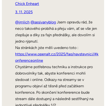
Chick Enheart
3. 11. 2025
@jmlich
@sesivanyblog
Jsem opravdu rád, že
neco takového probíhá a přeju vám, ať se vše jen
zlepšuje a díky za fajn přednášky, ale dovolím si
jedno rýpnutí.
Na stránkách jste měli uvedeno toto :
https://www.openalt.cz/2025/faq/navstevnici/#k
onferenceonline
Chystáme potřebnou techniku a instrukce pro
dobrovolníky tak, abyste konferenci mohli
sledovat i online. Odkazy na streamy se v
programu objeví až těsně před začátkem
konference. Po skončení konfererence bude
stream dále dostupný a následně sestříhaný na
jednotlivé přednášky 1/2