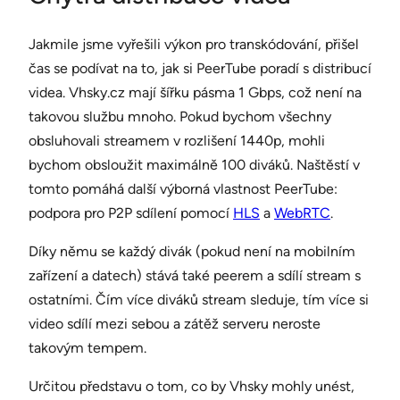
Jakmile jsme vyřešili výkon pro transkódování, přišel
čas se podívat na to, jak si PeerTube poradí s distribucí
videa. Vhsky.cz mají šířku pásma 1 Gbps, což není na
takovou službu mnoho. Pokud bychom všechny
obsluhovali streamem v rozlišení 1440p, mohli
bychom obsloužit maximálně 100 diváků. Naštěstí v
tomto pomáhá další výborná vlastnost PeerTube:
podpora pro P2P sdílení pomocí
HLS
a
WebRTC
.
Díky němu se každý divák (pokud není na mobilním
zařízení a datech) stává také peerem a sdílí stream s
ostatními. Čím více diváků stream sleduje, tím více si
video sdílí mezi sebou a zátěž serveru neroste
takovým tempem.
Určitou představu o tom, co by Vhsky mohly unést,