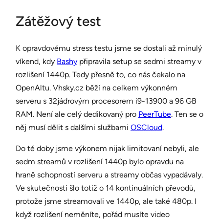
Zátěžový test
K opravdovému stress testu jsme se dostali až minulý
víkend, kdy
Bashy
připravila setup se sedmi streamy v
rozlišení 1440p. Tedy přesně to, co nás čekalo na
OpenAltu. Vhsky.cz běží na celkem výkonném
serveru s 32jádrovým procesorem i9-13900 a 96 GB
RAM. Není ale celý dedikovaný pro
PeerTube
. Ten se o
něj musí dělit s dalšími službami
OSCloud
.
Do té doby jsme výkonem nijak limitovaní nebyli, ale
sedm streamů v rozlišení 1440p bylo opravdu na
hraně schopností serveru a streamy občas vypadávaly.
Ve skutečnosti šlo totiž o 14 kontinuálních převodů,
protože jsme streamovali ve 1440p, ale také 480p. I
když rozlišení neměníte, pořád musíte video