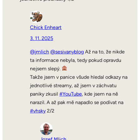
Chick Enheart
3. 11. 2025
@jmlich
@sesivanyblog
Až na to, že nikde
ta informace nebyla, tedy pokud opravdu
nejsem slepý.
Takže jsem v panice všude hledal odkazy na
jednotlivé streamy, až jsem v záchvatu
paniky zkusil
#YouTube
, kde jsem na ně
narazil. A až pak mě napadlo se podívat na
#vhsky
2/2
Jozef Mlich