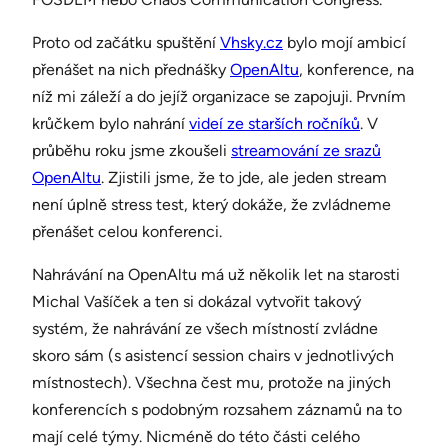
Proto od začátku spuštění
Vhsky.cz
bylo mojí ambicí
přenášet na nich přednášky
OpenAltu
, konference, na
níž mi záleží a do jejíž organizace se zapojuji. Prvním
krůčkem bylo nahrání
videí ze starších ročníků
. V
průběhu roku jsme zkoušeli
streamování ze srazů
OpenAltu
. Zjistili jsme, že to jde, ale jeden stream
není úplně stress test, který dokáže, že zvládneme
přenášet celou konferenci.
Nahrávání na OpenAltu má už několik let na starosti
Michal Vašíček a ten si dokázal vytvořit takový
systém, že nahrávání ze všech místností zvládne
skoro sám (s asistencí session chairs v jednotlivých
místnostech). Všechna čest mu, protože na jiných
konferencích s podobným rozsahem záznamů na to
mají celé týmy. Nicméně do této části celého