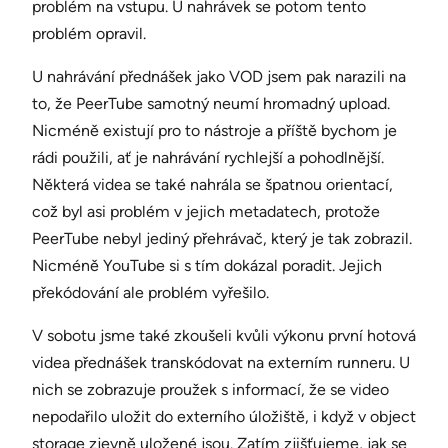
problém na vstupu. U nahrávek se potom tento
problém opravil.
U nahrávání přednášek jako VOD jsem pak narazili na
to, že PeerTube samotný neumí hromadný upload.
Nicméně existují pro to nástroje a příště bychom je
rádi použili, ať je nahrávání rychlejší a pohodlnější.
Některá videa se také nahrála se špatnou orientací,
což byl asi problém v jejich metadatech, protože
PeerTube nebyl jediný přehrávač, který je tak zobrazil.
Nicméně YouTube si s tím dokázal poradit. Jejich
překódování ale problém vyřešilo.
V sobotu jsme také zkoušeli kvůli výkonu první hotová
videa přednášek transkódovat na externím runneru. U
nich se zobrazuje proužek s informací, že se video
nepodařilo uložit do externího úložiště, i když v object
storage zjevně uložené jsou. Zatím zjišťujeme, jak se