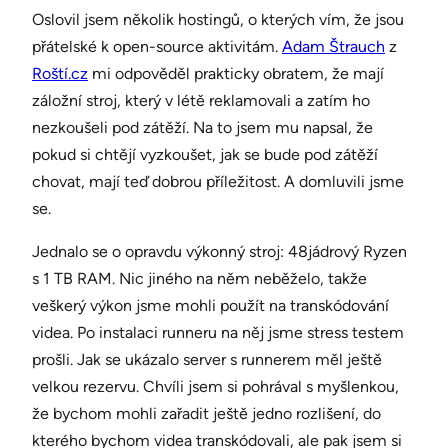
Oslovil jsem několik hostingů, o kterých vím, že jsou
přátelské k open-source aktivitám.
Adam Štrauch
z
Roští.cz
mi odpověděl prakticky obratem, že mají
záložní stroj, který v létě reklamovali a zatím ho
nezkoušeli pod zátěží. Na to jsem mu napsal, že
pokud si chtějí vyzkoušet, jak se bude pod zátěží
chovat, mají teď dobrou příležitost. A domluvili jsme
se.
Jednalo se o opravdu výkonný stroj: 48jádrový Ryzen
s 1 TB RAM. Nic jiného na něm neběželo, takže
veškerý výkon jsme mohli použít na transkódování
videa. Po instalaci runneru na něj jsme stress testem
prošli. Jak se ukázalo server s runnerem měl ještě
velkou rezervu. Chvíli jsem si pohrával s myšlenkou,
že bychom mohli zařadit ještě jedno rozlišení, do
kterého bychom videa transkódovali, ale pak jsem si