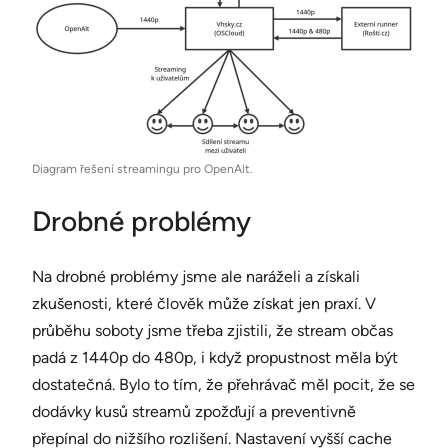
Diagram řešení streamingu pro OpenAlt.
Drobné problémy
Na drobné problémy jsme ale naráželi a získali
zkušenosti, které člověk může získat jen praxí. V
průběhu soboty jsme třeba zjistili, že stream občas
padá z 1440p do 480p, i když propustnost měla být
dostatečná. Bylo to tím, že přehrávač měl pocit, že se
dodávky kusů streamů zpožďují a preventivně
přepínal do nižšího rozlišení. Nastavení vyšší cache