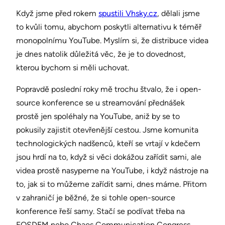
Když jsme před rokem
spustili Vhsky.cz
, dělali jsme
to kvůli tomu, abychom poskytli alternativu k téměř
monopolnímu YouTube. Myslím si, že distribuce videa
je dnes natolik důležitá věc, že je to dovednost,
kterou bychom si měli uchovat.
Popravdě poslední roky mě trochu štvalo, že i open-
source konference se u streamování přednášek
prostě jen spoléhaly na YouTube, aniž by se to
pokusily zajistit otevřenější cestou. Jsme komunita
technologických nadšenců, kteří se vrtají v kdečem
jsou hrdí na to, když si věci dokážou zařídit sami, ale
videa prostě nasypeme na YouTube, i když nástroje na
to, jak si to můžeme zařídit sami, dnes máme. Přitom
v zahraničí je běžné, že si tohle open-source
konference řeší samy. Stačí se podívat třeba na
FOSDEM nebo Chaos Communication Congress.