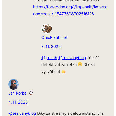
https://fosstodon.org/@openalt@masto
don.social/115473608702516123
Chick Enheart
3. 11. 2025
@jmlich
@sesivanyblog
Téměř
detektivní zápletka
Dík za
vysvětlení
Jan Korbel
4. 11. 2025
@sesivanyblog
Díky za streamy a celou instanci vhs