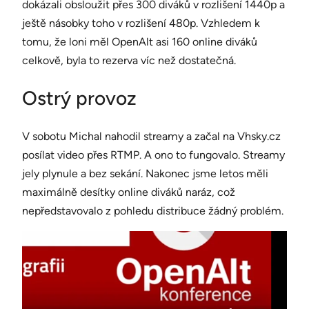
dokázali obsloužit přes 300 diváků v rozlišení 1440p a
ještě násobky toho v rozlišení 480p. Vzhledem k
tomu, že loni měl OpenAlt asi 160 online diváků
celkově, byla to rezerva víc než dostatečná.
Ostrý provoz
V sobotu Michal nahodil streamy a začal na Vhsky.cz
posílat video přes RTMP. A ono to fungovalo. Streamy
jely plynule a bez sekání. Nakonec jsme letos měli
maximálně desítky online diváků naráz, což
nepředstavovalo z pohledu distribuce žádný problém.