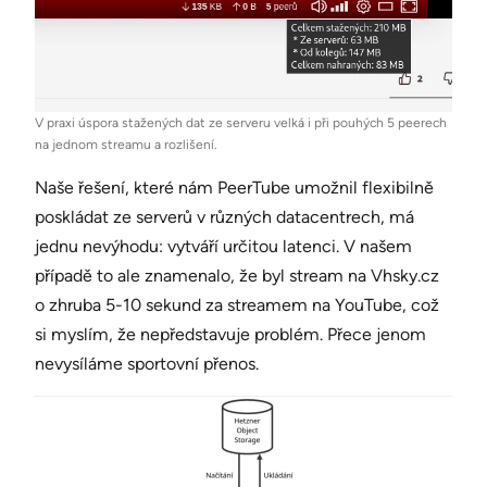
V praxi úspora stažených dat ze serveru velká i při pouhých 5 peerech
na jednom streamu a rozlišení.
Naše řešení, které nám PeerTube umožnil flexibilně
poskládat ze serverů v různých datacentrech, má
jednu nevýhodu: vytváří určitou latenci. V našem
případě to ale znamenalo, že byl stream na Vhsky.cz
o zhruba 5-10 sekund za streamem na YouTube, což
si myslím, že nepředstavuje problém. Přece jenom
nevysíláme sportovní přenos.