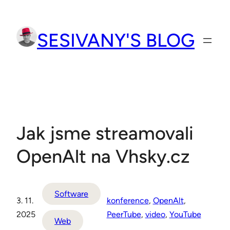
Přeskočit
na
SESIVANY'S BLOG
obsah
Jak jsme streamovali
OpenAlt na Vhsky.cz
Software
3. 11.
konference
, 
OpenAlt
, 
2025
PeerTube
, 
video
, 
YouTube
Web