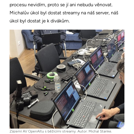
procesu nevidím, proto se jí ani nebudu věnovat.
Michalův úkol byl dostat streamy na náš server, náš
úkol byl dostat je k divákům.
Zázemí AV OpenAltu s běžícími streamy. Autor: Michal Stanke.