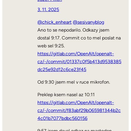
3. 11. 2025
@chick_enheart
@sesivanyblog
Ano to se nepodarilo. Odkazy jsem
dostal 9:17. Commit co to mel poslat na
web sel 9:25.
https://gitlab.com/OpenAlt/openalt-
cz/-/commit/01337c0f5b413d9538385
dc25e92d12c6ce23f45
Od 9:30 jsem mel v ruce mikrofon.
Preklep ksem nasel az 10:11
https://gitlab.com/OpenAlt/openalt-
cz/-/commit/f83abf29b065981344b2c
4c01b7077bdbc560156
9:57 jsem daval odkaz na mastodon