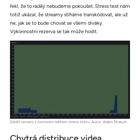
řekl, že to raději nebudeme pokoušet. Stress test nám
totiž ukázal, že streamy stíháme transkódovat, ale už
ne, jak se to bude chovat se všemi diváky.
Výkonnostní rezerva se tak může hodit.
Zátěž serveru s runnerem během stress testu. Autor: Adam Štrauch.
Chytrá distribuce videa