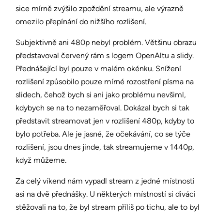
sice mírně zvýšilo zpoždění streamu, ale výrazně
omezilo přepínání do nižšího rozlišení.
Subjektivně ani 480p nebyl problém. Většinu obrazu
představoval červený rám s logem OpenAltu a slidy.
Přednášející byl pouze v malém okénku. Snížení
rozlišení způsobilo pouze mírné rozostření písma na
slidech, čehož bych si ani jako problému nevšiml,
kdybych se na to nezaměřoval. Dokázal bych si tak
představit streamovat jen v rozlišení 480p, kdyby to
bylo potřeba. Ale je jasné, že očekávání, co se týče
rozlišení, jsou dnes jinde, tak streamujeme v 1440p,
když můžeme.
Za celý víkend nám vypadl stream z jedné místnosti
asi na dvě přednášky. U některých místností si diváci
stěžovali na to, že byl stream příliš po tichu, ale to byl