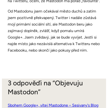
na Twitteru, ocení, že Mastodon má pořád „favourite“.
Od Mastodonu jsem očekával město duchů a zatím
jsem pozitivně překvapený. Twitter i nadále zůstává
mojí primární sociální sítí, ale Mastodon beru jako
zajímavý doplněk, zvlášť, když pomalu umírá
Google+. Jsem zvědavý, jak se bude vyvíjet. Jestli si
najde místo jako nezávislá alternativa k Twitteru nebo
Facebooku, nebo skončí jako pokusy před ním.
3 odpověďi na “Objevuju
Mastodon”
Sbohem Google+, vítej Mastodone – Sesivany's Blog