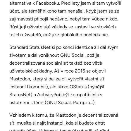
alternativa k Facebooku. Před lety jsem si tam vytvořil
účet, ale téměř nikoho tam nenašel. Když jsem se ze
zajímavosti připojil nedávno, nebyl tam vůbec nikdo.
Růst její uživatelské základy se zastavil ve stovkách
tisích uživatelů, což je z globálního pohledu nic.
Standard StatusNet si po konci identi.ca žil dál svým
životem a dal vzniknout GNU Social, což je
decentralizovaná sociální síť taktéž bez větší
uživatelské základny. Až v roce 2016 se objevil
Mastodon, který si dal za cíl vytvořit vlastní síť
instancí (komunit), ale skrze OStatus (nynější
StatusNet) a ActivityPub být kompatibilní i s
ostatními sítěmi (GNU Social, Pump.io…).
Vzhledem k tomu, že Mastodon je decentralizovaná
síť, musíte si najít instanci, kde si budete chtít
vytvořit účet. Já jsem si ten svůj vytvořil už před