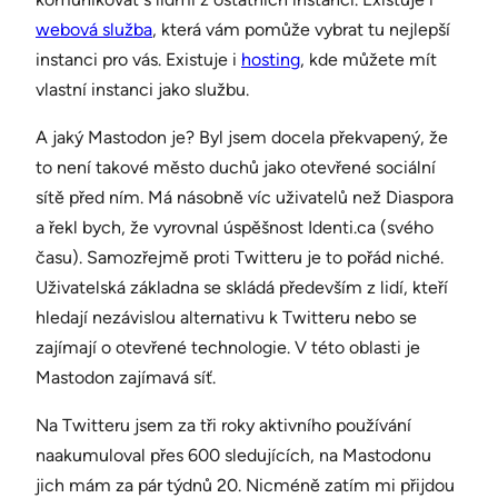
webová služba
, která vám pomůže vybrat tu nejlepší
instanci pro vás. Existuje i
hosting
, kde můžete mít
vlastní instanci jako službu.
A jaký Mastodon je? Byl jsem docela překvapený, že
to není takové město duchů jako otevřené sociální
sítě před ním. Má násobně víc uživatelů než Diaspora
a řekl bych, že vyrovnal úspěšnost Identi.ca (svého
času). Samozřejmě proti Twitteru je to pořád niché.
Uživatelská základna se skládá především z lidí, kteří
hledají nezávislou alternativu k Twitteru nebo se
zajímají o otevřené technologie. V této oblasti je
Mastodon zajímavá síť.
Na Twitteru jsem za tři roky aktivního používání
naakumuloval přes 600 sledujících, na Mastodonu
jich mám za pár týdnů 20. Nicméně zatím mi přijdou