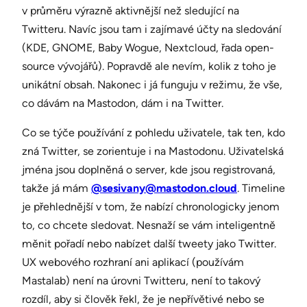
v průměru výrazně aktivnější než sledující na
Twitteru. Navíc jsou tam i zajímavé účty na sledování
(KDE, GNOME, Baby Wogue, Nextcloud, řada open-
source vývojářů). Popravdě ale nevím, kolik z toho je
unikátní obsah. Nakonec i já funguju v režimu, že vše,
co dávám na Mastodon, dám i na Twitter.
Co se týče používání z pohledu uživatele, tak ten, kdo
zná Twitter, se zorientuje i na Mastodonu. Uživatelská
jména jsou doplněná o server, kde jsou registrovaná,
takže já mám
@sesivany@mastodon.cloud
. Timeline
je přehlednější v tom, že nabízí chronologicky jenom
to, co chcete sledovat. Nesnaží se vám inteligentně
měnit pořadí nebo nabízet další tweety jako Twitter.
UX webového rozhraní ani aplikací (používám
Mastalab) není na úrovni Twitteru, není to takový
rozdíl, aby si člověk řekl, že je nepřívětivé nebo se