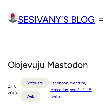
Přeskočit
na
SESIVANY'S BLOG
obsah
Objevuju Mastodon
Facebook
, 
identi.ca
, 
Software
27. 8.
Mastodon
, 
sociální sítě
, 
2018
Web
twitter