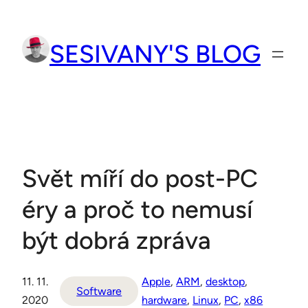
Přeskočit
na
SESIVANY'S BLOG
obsah
Svět míří do post-PC
éry a proč to nemusí
být dobrá zpráva
11. 11.
Apple
, 
ARM
, 
desktop
, 
Software
2020
hardware
, 
Linux
, 
PC
, 
x86