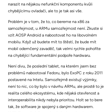
narazit na nějakou nefunkční komponentu kvůli
chybějícímu ovladači, ale to je tak asi vše.
Problém je v tom, že to, co bereme na x86 za
samozřejmost, u ARMu samozřejmost není. Zkuste si
vzít AOSP Android a nabootovat ho na libovolném
mobilu. Když už budete mít to štěstí, že bude mít
mobil odemčený zavaděč, tak velmi rychle pohoříte
na chybějící fundamentální podpoře hardwaru.
Není divu, že poslední tablet, na kterém jsem bez
problémů nabootoval Fedoru, bylo ExoPC z roku 2011
postavené na Intelu. Samozřejmě existují výjimky,
není to nic, co by bylo v návrhu ARMu, ale prostě to je
realita celého ekosystému, kde nějaká otevřenost a
interoperabilita nikdy nebyla prioritou. Holt se to bere
tak, že software je spojený s daným hardwarem.