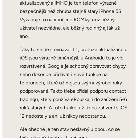
aktualizovaný a IMHO je ten telefon výrazně
bezpečnější než zhruba stejně starý iPhone 5S.
Vyžaduje to nahrání jiné ROMky, což běžný
uživatel nezvládne, ale běžný rodinný ajťák už
ano.
Taky to nejde srovnávat 1:1, protože aktualizace u
iOS jsou výrazně binárnější, u Androidu to je víc
rozvrstvené. Google je schopný opravovat chyby
nebo dokonce přidávat i nové funkce na
telefonech, které už nejsou svými výrobci roky
podporované. Takto třeba přidal podporu contact
tracingu, který používá eRouška, i do zařízení 5-6
roků starých. A tuto funkci už třeba zařízení s iOS
12 nedostaly a ani už nikdy nedostanou.
Ale obecně je ten stav neslavný u obou, co se
týče dlouhé životnosti zařízení.