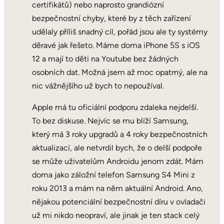
certifikátů) nebo naprosto grandiózní
bezpečnostní chyby, které by z těch zařízení
udělaly příliš snadný cíl, pořád jsou ale ty systémy
děravé jak řešeto. Máme doma iPhone 5S s iOS
12 a mají to děti na Youtube bez žádných
osobních dat. Možná jsem až moc opatrný, ale na
nic vážnějšího už bych to nepoužíval.
Apple má tu oficiální podporu zdaleka nejdelší.
To bez diskuse. Nejvíc se mu blíží Samsung,
který má 3 roky upgradů a 4 roky bezpečnostních
aktualizací, ale netvrdil bych, že o delší podpoře
se může uživatelům Androidu jenom zdát. Mám
doma jako záložní telefon Samsung S4 Mini z
roku 2013 a mám na něm aktuální Android. Ano,
nějakou potenciální bezpečnostní díru v ovladači
už mi nikdo neopraví, ale jinak je ten stack celý