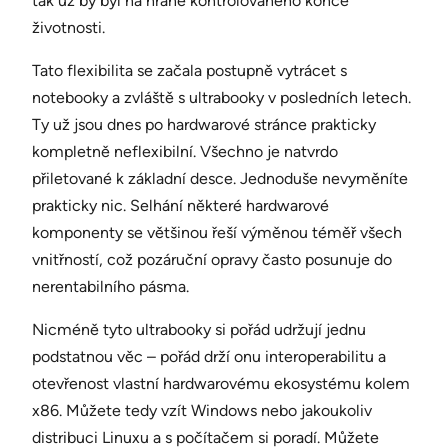
tak už by byl na hraně kontrolovaného konce
životnosti.
Tato flexibilita se začala postupně vytrácet s
notebooky a zvláště s ultrabooky v posledních letech.
Ty už jsou dnes po hardwarové stránce prakticky
kompletně neflexibilní. Všechno je natvrdo
přiletované k základní desce. Jednoduše nevyměníte
prakticky nic. Selhání některé hardwarové
komponenty se většinou řeší výměnou téměř všech
vnitřností, což pozáruční opravy často posunuje do
nerentabilního pásma.
Nicméně tyto ultrabooky si pořád udržují jednu
podstatnou věc – pořád drží onu interoperabilitu a
otevřenost vlastní hardwarovému ekosystému kolem
x86. Můžete tedy vzít Windows nebo jakoukoliv
distribuci Linuxu a s počítačem si poradí. Můžete