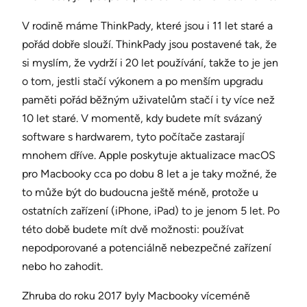
V rodině máme ThinkPady, které jsou i 11 let staré a
pořád dobře slouží. ThinkPady jsou postavené tak, že
si myslím, že vydrží i 20 let používání, takže to je jen
o tom, jestli stačí výkonem a po menším upgradu
paměti pořád běžným uživatelům stačí i ty více než
10 let staré. V momentě, kdy budete mít svázaný
software s hardwarem, tyto počítače zastarají
mnohem dříve. Apple poskytuje aktualizace macOS
pro Macbooky cca po dobu 8 let a je taky možné, že
to může být do budoucna ještě méně, protože u
ostatních zařízení (iPhone, iPad) to je jenom 5 let. Po
této době budete mít dvě možnosti: používat
nepodporované a potenciálně nebezpečné zařízení
nebo ho zahodit.
Zhruba do roku 2017 byly Macbooky víceméně