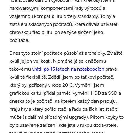
licencovalo dalších výrobcům, vznikl ekosystém s
hardwarovými komponentami řady výrobců a
vzájemnou kompatibilitu držely standardy. To byla
zlatá éra skládaných počítačů, která dávala uživateli
obrovskou flexibilitu, co se týče složení jeho
počítače.
Dnes tyto stolní počítače působí až archaicky. Zvláště
kvůli jejich velikosti. Nicméně já se k něčemu
takovému
vrátil po 15 letech na noteboocích
právě
kvůli té flexibilitě. Zdědil jsem po taťkovi počítač,
který byl pořízený v roce 2013. Vyměnil jsem
grafickou kartu, přidal paměť, vyměnil HDD za SSD a
dneska to je počítač, na kterém každý den pracuju,
hraju hry a který pořád stačí a řadu dalších let stačit
může (s dalšími případnými upgrady). Přitom kdyby to
bylo uzavřené zařízení, kde jste v rukou dodavatele,