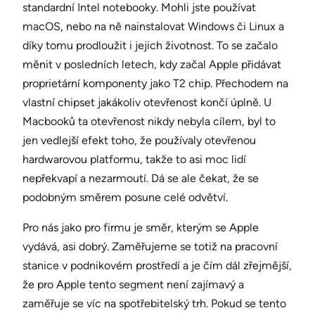
standardní Intel notebooky. Mohli jste používat
macOS, nebo na ně nainstalovat Windows či Linux a
díky tomu prodloužit i jejich životnost. To se začalo
měnit v posledních letech, kdy začal Apple přidávat
proprietární komponenty jako T2 chip. Přechodem na
vlastní chipset jakákoliv otevřenost končí úplně. U
Macbooků ta otevřenost nikdy nebyla cílem, byl to
jen vedlejší efekt toho, že používaly otevřenou
hardwarovou platformu, takže to asi moc lidí
nepřekvapí a nezarmoutí. Dá se ale čekat, že se
podobným směrem posune celé odvětví.
Pro nás jako pro firmu je směr, kterým se Apple
vydává, asi dobrý. Zaměřujeme se totiž na pracovní
stanice v podnikovém prostředí a je čím dál zřejmější,
že pro Apple tento segment není zajímavý a
zaměřuje se víc na spotřebitelský trh. Pokud se tento