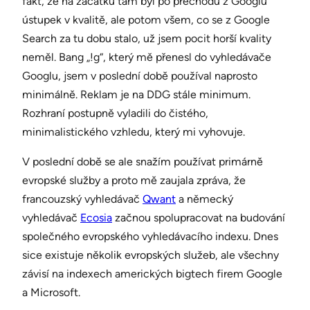
fakt, že na začátku tam byl po přechodu z Googlu
ústupek v kvalitě, ale potom všem, co se z Google
Search za tu dobu stalo, už jsem pocit horší kvality
neměl. Bang „!g“, který mě přenesl do vyhledávače
Googlu, jsem v poslední době používal naprosto
minimálně. Reklam je na DDG stále minimum.
Rozhraní postupně vyladili do čistého,
minimalistického vzhledu, který mi vyhovuje.
V poslední době se ale snažím používat primárně
evropské služby a proto mě zaujala zpráva, že
francouzský vyhledávač
Qwant
a německý
vyhledávač
Ecosia
začnou spolupracovat na budování
společného evropského vyhledávacího indexu. Dnes
sice existuje několik evropských služeb, ale všechny
závisí na indexech amerických bigtech firem Google
a Microsoft.