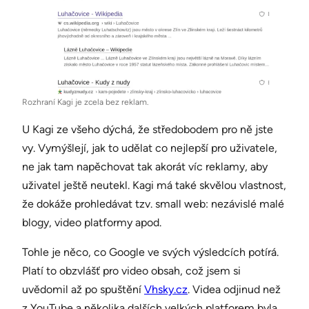
Rozhraní Kagi je zcela bez reklam.
U Kagi ze všeho dýchá, že středobodem pro ně jste
vy. Vymýšlejí, jak to udělat co nejlepší pro uživatele,
ne jak tam napěchovat tak akorát víc reklamy, aby
uživatel ještě neutekl. Kagi má také skvělou vlastnost,
že dokáže prohledávat tzv. small web: nezávislé malé
blogy, video platformy apod.
Tohle je něco, co Google ve svých výsledcích potírá.
Platí to obzvlášť pro video obsah, což jsem si
uvědomil až po spuštění
Vhsky.cz
. Videa odjinud než
z YouTube a několika dalších velkých platforem byla