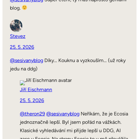
blog.
Stevez
25. 5. 2026
@sesivanyblog
Díky… Kouknu a vyzkouším… (už roky
jedu na ddg)
Jiří Eischmann
25. 5. 2026
@theron29
@sesivanyblog
Neříkám, že je Ecosia
jednoznačně lepší. Byl jsem pořád na vážkách.
Klasické vyhledávání mi přijde lepší u DDG, AI
zase u Ecosie. Na stranu Ecosie to u mě převážila