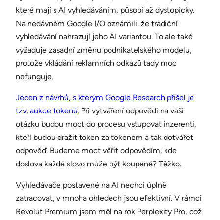
které mají s AI vyhledáváním, působí až dystopicky.
Na nedávném Google I/O oznámili, že tradiční
vyhledávání nahrazují jeho AI variantou. To ale také
vyžaduje zásadní změnu podnikatelského modelu,
protože vkládání reklamních odkazů tady moc
nefunguje.
Jeden z návrhů, s kterým Google Research přišel je
tzv. aukce tokenů
. Při vytváření odpovědi na vaši
otázku budou moct do procesu vstupovat inzerenti,
kteří budou dražit token za tokenem a tak dotvářet
odpověď. Budeme moct věřit odpovědím, kde
doslova každé slovo může být koupené? Těžko.
Vyhledávače postavené na AI nechci úplně
zatracovat, v mnoha ohledech jsou efektivní. V rámci
Revolut Premium jsem měl na rok Perplexity Pro, což