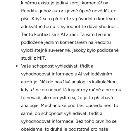
k němu existuje jediný zdroj: komentář na
Redditu, jehož autor zjevně úplně nevěděl, co
píše. Když si to přečtete v původním kontextu,
adekvátně tomu si vyhodnotíte důvěryhodnost.
Tento kontext se s AI ztrácí. Ta vám tvrzení
podložené jedním komentářem na Redditu
vyloží stejně suverénně, jakoby bylo podložené
studií z MIT.
Vaše schopnost vyhledávat, třídit a
vyhodnocovat informace s AI vyhledáváním
atrofuje. Někdo používá analogii s kalkulačkou,
kdy už nikdo nepočítá logaritmy ručně a nikomu
to nevadí, ale nemyslím si, že je to přiléhavá
analogie. Mechanické počítaní opravdu není to
samé, co schopnost vyhledávat, třídit a
vyhodnocovat informace. Bez toho prvního se
obejdeme, to druhé je podstatné pro naše