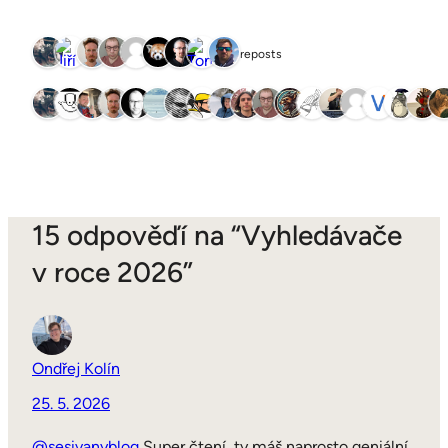
9 reposts
15 odpověďí na “Vyhledávače
v roce 2026”
Ondřej Kolín
25. 5. 2026
@sesivanyblog
Super čtení, ty máš naprosto geniální