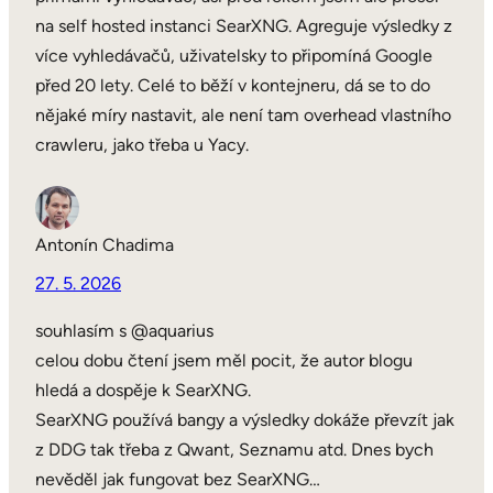
na self hosted instanci SearXNG. Agreguje výsledky z
více vyhledávačů, uživatelsky to připomíná Google
před 20 lety. Celé to běží v kontejneru, dá se to do
nějaké míry nastavit, ale není tam overhead vlastního
crawleru, jako třeba u Yacy.
Antonín Chadima
27. 5. 2026
souhlasím s @aquarius
celou dobu čtení jsem měl pocit, že autor blogu
hledá a dospěje k SearXNG.
SearXNG používá bangy a výsledky dokáže převzít jak
z DDG tak třeba z Qwant, Seznamu atd. Dnes bych
nevěděl jak fungovat bez SearXNG…