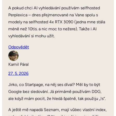
A pokud chci AI vyhledávání používám selfhosted
Perplexica – dnes přejmenované na Vane spolu s
modely na selfhosted 4x RTX 3090 (jedna mne stála
méně než 10tis. a nic moc to nežere). Takže i AI
vyhledávání si mohu užít.
Odpovědět
Kamil Páral
27. 5. 2026
Jirko, co Startpage, na něj ses díval? Měl by to být
Google bez sledování. Já primárně používám DDG,
ale když mám pocit, že hledá špatně, tak použiju „!s“.
A ještě mě napadá Seznam, mají vůbec vlastní index,