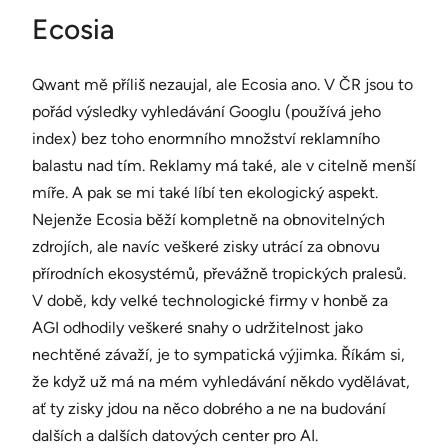
Ecosia
Qwant mě příliš nezaujal, ale Ecosia ano. V ČR jsou to
pořád výsledky vyhledávání Googlu (používá jeho
index) bez toho enormního množství reklamního
balastu nad tím. Reklamy má také, ale v citelně menší
míře. A pak se mi také líbí ten ekologický aspekt.
Nejenže Ecosia běží kompletně na obnovitelných
zdrojích, ale navíc veškeré zisky utrácí za obnovu
přírodních ekosystémů, převážně tropických pralesů.
V době, kdy velké technologické firmy v honbě za
AGI odhodily veškeré snahy o udržitelnost jako
nechtěné závaží, je to sympatická výjimka. Říkám si,
že když už má na mém vyhledávání někdo vydělávat,
ať ty zisky jdou na něco dobrého a ne na budování
dalších a dalších datových center pro AI.