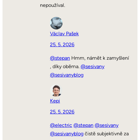
nepoužíval.
Václav Pašek
25. 5. 2026
@stepan
Hmm, námět k zamyšlení
, díky oběma.
@sesivany
@sesivanyblog
Kepi
25. 5. 2026
@electric
@stepan
@sesivany
@sesivanyblog
čistě subjektivně za