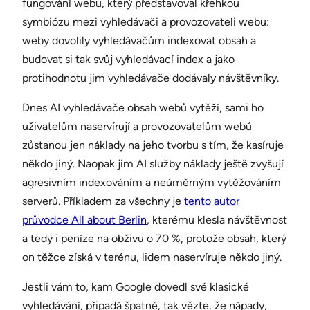
fungování webu, který představoval křehkou
symbiózu mezi vyhledávači a provozovateli webu:
weby dovolily vyhledávačům indexovat obsah a
budovat si tak svůj vyhledávací index a jako
protihodnotu jim vyhledávače dodávaly návštěvníky.
Dnes AI vyhledávače obsah webů vytěží, sami ho
uživatelům naservírují a provozovatelům webů
zůstanou jen náklady na jeho tvorbu s tím, že kasíruje
někdo jiný. Naopak jim AI služby náklady ještě zvyšují
agresivním indexováním a neúměrným vytěžováním
serverů. Příkladem za všechny je
tento autor
průvodce All about Berlin
, kterému klesla návštěvnost
a tedy i peníze na obživu o 70 %, protože obsah, který
on těžce získá v terénu, lidem naservíruje někdo jiný.
Jestli vám to, kam Google dovedl své klasické
vyhledávání, připadá špatné, tak vězte, že nápady,