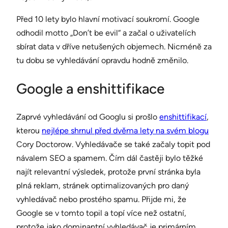
Před 10 lety bylo hlavní motivací soukromí. Google
odhodil motto „Don’t be evil“ a začal o uživatelích
sbírat data v dříve netušených objemech. Nicméně za
tu dobu se vyhledávání opravdu hodně změnilo.
Google a enshittifikace
Zaprvé vyhledávání od Googlu si prošlo
enshittifikací
,
kterou
nejlépe shrnul před dvěma lety na svém blogu
Cory Doctorow. Vyhledávače se také začaly topit pod
návalem SEO a spamem. Čím dál častěji bylo těžké
najít relevantní výsledek, protože první stránka byla
plná reklam, stránek optimalizovaných pro daný
vyhledávač nebo prostého spamu. Přijde mi, že
Google se v tomto topil a topí více než ostatní,
protože jako dominantní vyhledávač je primárním