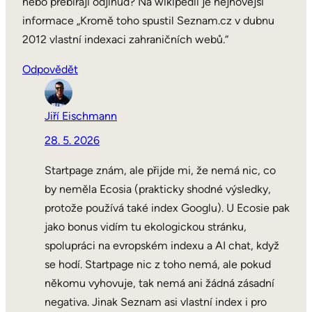
nebo přebírají odjinud? Na wikipedii je nejnovější
informace „Kromě toho spustil Seznam.cz v dubnu
2012 vlastní indexaci zahraničních webů.“
Odpovědět
Jiří Eischmann
28. 5. 2026
Startpage znám, ale přijde mi, že nemá nic, co
by neměla Ecosia (prakticky shodné výsledky,
protože používá také index Googlu). U Ecosie pak
jako bonus vidím tu ekologickou stránku,
spolupráci na evropském indexu a AI chat, když
se hodí. Startpage nic z toho nemá, ale pokud
někomu vyhovuje, tak nemá ani žádná zásadní
negativa. Jinak Seznam asi vlastní index i pro