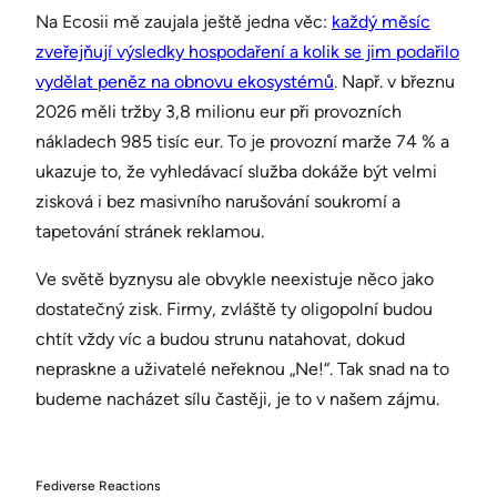
Na Ecosii mě zaujala ještě jedna věc:
každý měsíc
zveřejňují výsledky hospodaření a kolik se jim podařilo
vydělat peněz na obnovu ekosystémů
. Např. v březnu
2026 měli tržby 3,8 milionu eur při provozních
nákladech 985 tisíc eur. To je provozní marže 74 % a
ukazuje to, že vyhledávací služba dokáže být velmi
zisková i bez masivního narušování soukromí a
tapetování stránek reklamou.
Ve světě byznysu ale obvykle neexistuje něco jako
dostatečný zisk. Firmy, zvláště ty oligopolní budou
chtít vždy víc a budou strunu natahovat, dokud
nepraskne a uživatelé neřeknou „Ne!“. Tak snad na to
budeme nacházet sílu častěji, je to v našem zájmu.
Fediverse Reactions