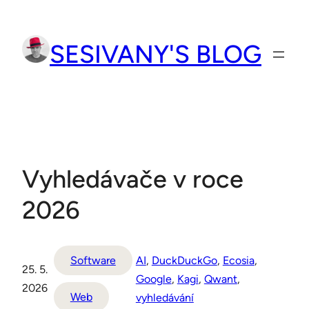
Přeskočit
na
SESIVANY'S BLOG
obsah
Vyhledávače v roce
2026
AI
, 
DuckDuckGo
, 
Ecosia
, 
Software
25. 5.
Google
, 
Kagi
, 
Qwant
, 
2026
Web
vyhledávání