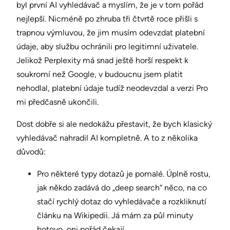
byl první AI vyhledávač a myslím, že je v tom pořád
nejlepší. Nicméně po zhruba tři čtvrtě roce přišli s
trapnou výmluvou, že jim musím odevzdat platební
údaje, aby službu ochránili pro legitimní uživatele.
Jelikož Perplexity má snad ještě horší respekt k
soukromí než Google, v budoucnu jsem platit
nehodlal, platební údaje tudíž neodevzdal a verzi Pro
mi předčasně ukončili.
Dost dobře si ale nedokážu přestavit, že bych klasický
vyhledávač nahradil AI kompletně. A to z několika
důvodů:
Pro některé typy dotazů je pomalé. Úplně rostu,
jak někdo zadává do „deep search“ něco, na co
stačí rychlý dotaz do vyhledávače a rozkliknutí
článku na Wikipedii. Já mám za půl minuty
hotovo, oni pořád čekají.