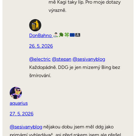
mě Kagi taky líp. Pro moje dotazy
výrazně.
DonBahno
26. 5. 2026
@electric
@stepan
@sesivanyblog
Každopádně. DDG je jen mizerný Bing bez
šmírování.
aquarius
27. 5. 2026
@sesivanyblog
nějakou dobu jsem měl ddg jako
primární vyhledávač, asi před rokem jsem ale přešel