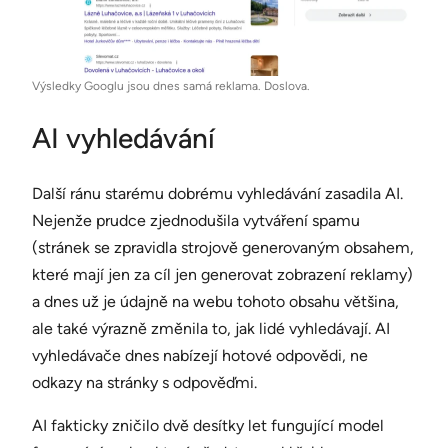
Výsledky Googlu jsou dnes samá reklama. Doslova.
AI vyhledávání
Další ránu starému dobrému vyhledávání zasadila AI.
Nejenže prudce zjednodušila vytváření spamu
(stránek se zpravidla strojově generovaným obsahem,
které mají jen za cíl jen generovat zobrazení reklamy)
a dnes už je údajně na webu tohoto obsahu většina,
ale také výrazně změnila to, jak lidé vyhledávají. AI
vyhledávače dnes nabízejí hotové odpovědi, ne
odkazy na stránky s odpověďmi.
AI fakticky zničilo dvě desítky let fungující model