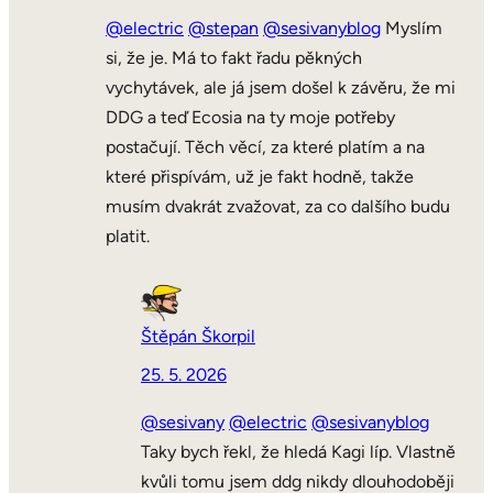
@electric
@stepan
@sesivanyblog
Myslím
si, že je. Má to fakt řadu pěkných
vychytávek, ale já jsem došel k závěru, že mi
DDG a teď Ecosia na ty moje potřeby
postačují. Těch věcí, za které platím a na
které přispívám, už je fakt hodně, takže
musím dvakrát zvažovat, za co dalšího budu
platit.
Štěpán Škorpil
25. 5. 2026
@sesivany
@electric
@sesivanyblog
Taky bych řekl, že hledá Kagi líp. Vlastně
kvůli tomu jsem ddg nikdy dlouhodoběji