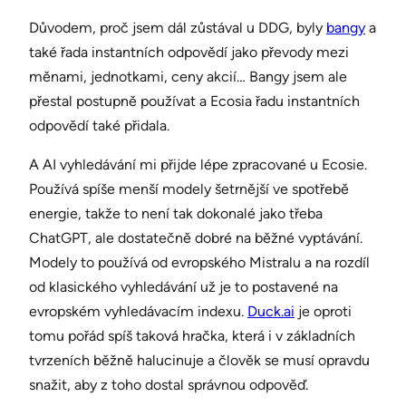
Důvodem, proč jsem dál zůstával u DDG, byly
bangy
a
také řada instantních odpovědí jako převody mezi
měnami, jednotkami, ceny akcií… Bangy jsem ale
přestal postupně používat a Ecosia řadu instantních
odpovědí také přidala.
A AI vyhledávání mi přijde lépe zpracované u Ecosie.
Používá spíše menší modely šetrnější ve spotřebě
energie, takže to není tak dokonalé jako třeba
ChatGPT, ale dostatečně dobré na běžné vyptávání.
Modely to používá od evropského Mistralu a na rozdíl
od klasického vyhledávání už je to postavené na
evropském vyhledávacím indexu.
Duck.ai
je oproti
tomu pořád spíš taková hračka, která i v základních
tvrzeních běžně halucinuje a člověk se musí opravdu
snažit, aby z toho dostal správnou odpověď.