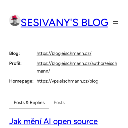
Přeskočit
na
SESIVANY'S BLOG
obsah
Blog
https://
blog.eischmann.cz/
Profil
https://
blog.eischmann.cz/author/eisch
mann/
Homepage
https://
vps.eischmann.cz/blog
Posts & Replies
Posts
Jak mění AI open source